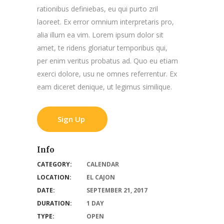
rationibus definiebas, eu qui purto zril
laoreet. Ex error omnium interpretaris pro,
alia illum ea vim. Lorem ipsum dolor sit
amet, te ridens gloriatur temporibus qui,
per enim veritus probatus ad. Quo eu etiam
exerci dolore, usu ne omnes referrentur. Ex
eam diceret denique, ut legimus similique.
Sign Up
Info
CATEGORY:
CALENDAR
LOCATION:
EL CAJON
DATE:
SEPTEMBER 21, 2017
DURATION:
1 DAY
TYPE:
OPEN