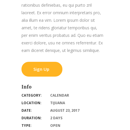
rationibus definiebas, eu qui purto zril
laoreet. Ex error omnium interpretaris pro,
alia illum ea vim. Lorem ipsum dolor sit
amet, te ridens gloriatur temporibus qui,
per enim veritus probatus ad. Quo eu etiam
exerci dolore, usu ne omnes referrentur. Ex
eam diceret denique, ut legimus similique.
Sign Up
Info
CATEGORY:
CALENDAR
LOCATION:
TIJUANA
DATE:
AUGUST 23, 2017
DURATION:
2 DAYS
TYPE:
OPEN